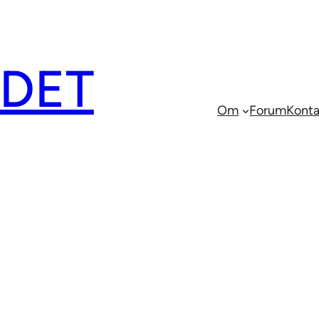
EDET
Om
Forum
Konta