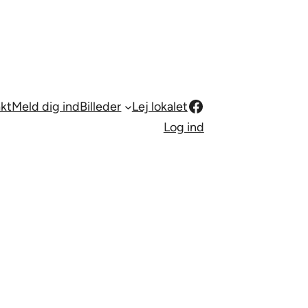
Facebook
kt
Meld dig ind
Billeder
Lej lokalet
Log ind