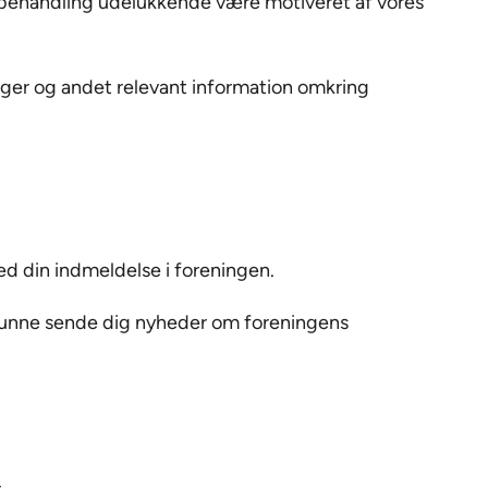
 behandling udelukkende være motiveret af vores
nger og andet relevant information omkring
ed din indmeldelse i foreningen.
 kunne sende dig nyheder om foreningens