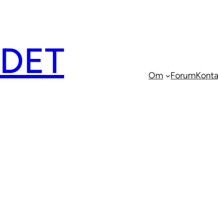
EDET
Om
Forum
Konta