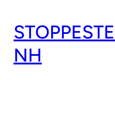
Spring
til
indhold
STOPPEST
NH