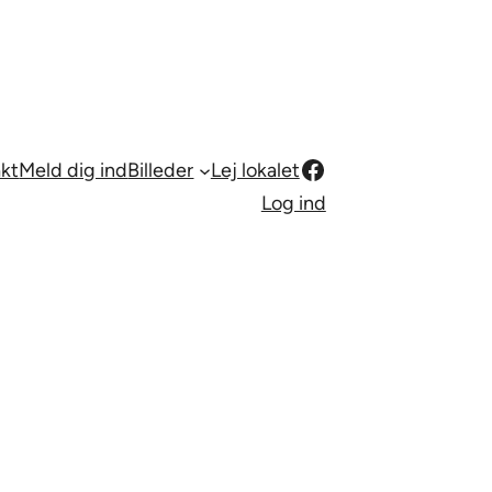
Facebook
kt
Meld dig ind
Billeder
Lej lokalet
Log ind