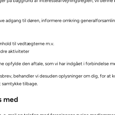
er på baggrund af interesseafvejningsreglen, vil denne
ve adgang til døren, informere omkring generalforsamli
nhold til vedtægterne m.v.
dre aktiviteter
ne opfylde den aftale, som vi har indgået i forbindelse m
dsbrev, behandler vi desuden oplysninger om dig, for at
dit samtykke tilbage.
es med