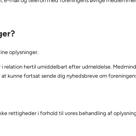
avn, e-mail og telefon med foreningens øvrige medlemmer
ger?
ne oplysninger.
i relation hertil umiddelbart efter udmeldelse. Medmindr
r at kunne fortsat sende dig nyhedsbreve om foreningens 
e rettigheder i forhold til vores behandling af oplysnin