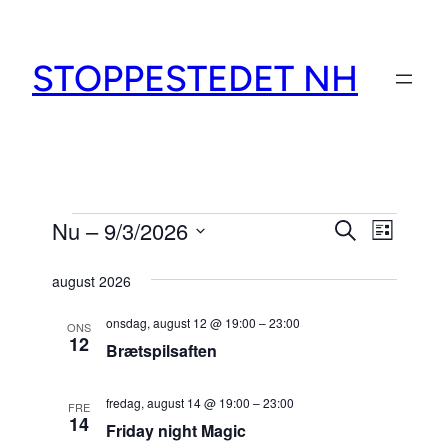
STOPPESTEDET NH
Begivenheder
Nu
 – 
9/3/2026
Begivenh
Begiv
Søg
Liste
efter
Visnin
Vælg
Søgning
begivenheder
august 2026
dato.
Navig
og
onsdag, august 12 @ 19:00
–
23:00
ONS
visninger
12
Brætspilsaften
Navigati
fredag, august 14 @ 19:00
–
23:00
FRE
14
Friday night Magic