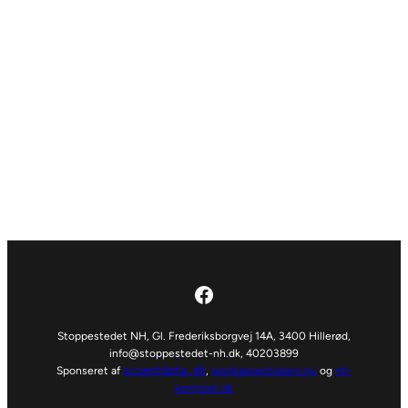
Facebook
Stoppestedet NH, Gl. Frederiksborgvej 14A, 3400 Hillerød,
info@stoppestedet-nh.dk
, 40203899
Sponseret af
scientdata.dk
,
postkassestickers.nu
og
nh-
kontoret.dk