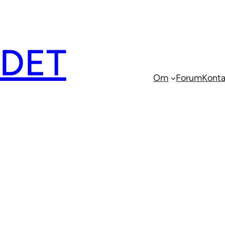
EDET
Om
Forum
Konta