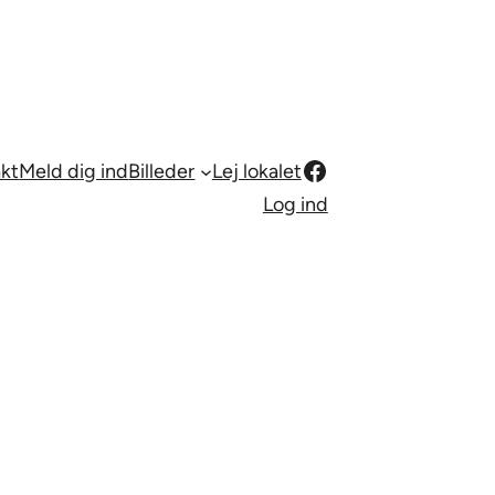
Facebook
kt
Meld dig ind
Billeder
Lej lokalet
Log ind