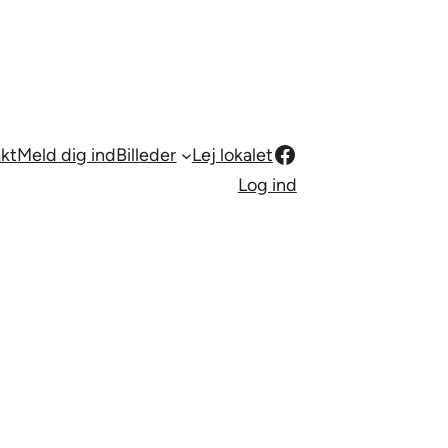
Facebook
kt
Meld dig ind
Billeder
Lej lokalet
Log ind