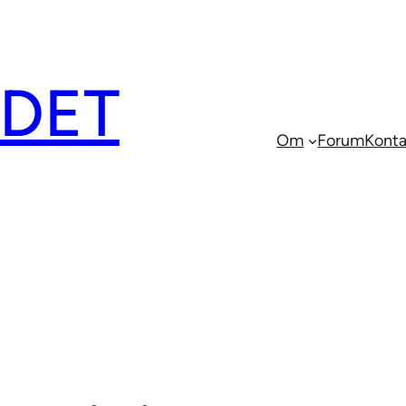
EDET
Om
Forum
Konta