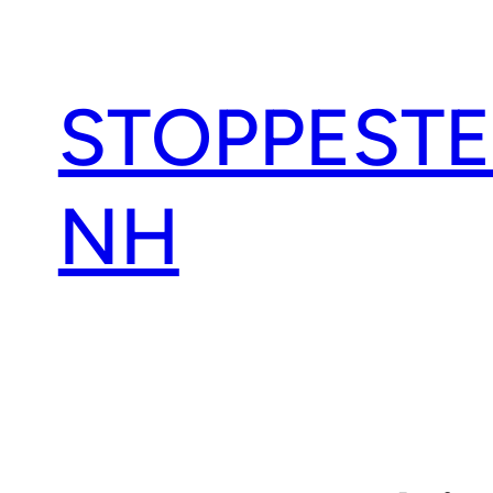
Spring
til
indhold
STOPPEST
NH