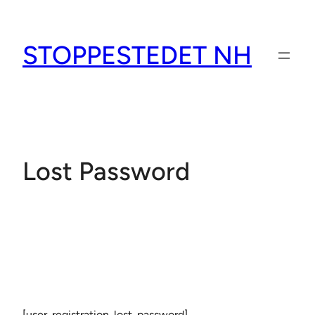
Spring
til
STOPPESTEDET NH
indhold
Lost Password
[user_registration_lost_password]