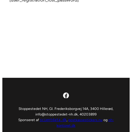
Facebook
Stoppestedet NH, Gl. Frederiksborgvej 14A, 3400 Hillerød,
info@stoppestedet-nh.dk
, 40203899
Sponseret af
scientdata.dk
,
postkassestickers.nu
og
nh-
kontoret.dk