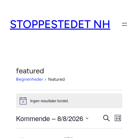
STOPPESTEDET NH
featured
Begivenheder
featured
Begivenheder
Ingen resultater fundet.
Notice
Kommende
 – 
8/8/2026
Begivenh
Begiv
Søg
Liste
efter
Visnin
Vælg
Søgning
begivenheder
dato.
Navig