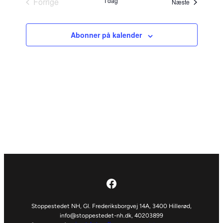
Forrige
I dag
Begivenhed
og
Næste
Begivenheder
visninger
Abonner på kalender
Navigati
Facebook
Stoppestedet NH, Gl. Frederiksborgvej 14A, 3400 Hillerød,
info@stoppestedet-nh.dk
, 40203899